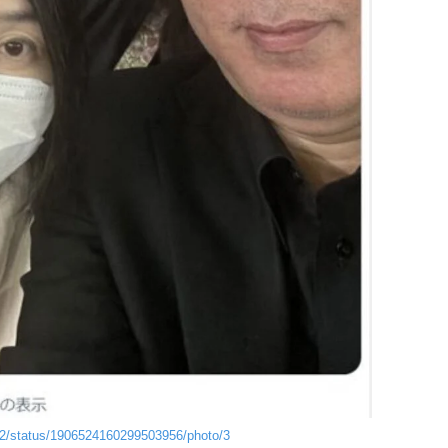
12/status/1906524160299503956/photo/3