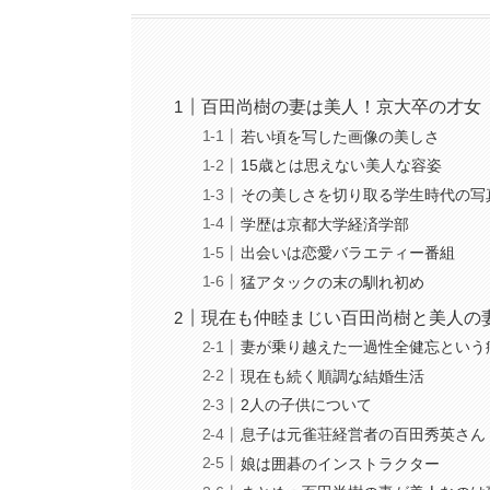
百田尚樹の妻は美人！京大卒の才女
若い頃を写した画像の美しさ
15歳とは思えない美人な容姿
その美しさを切り取る学生時代の写
学歴は京都大学経済学部
出会いは恋愛バラエティー番組
猛アタックの末の馴れ初め
現在も仲睦まじい百田尚樹と美人の
妻が乗り越えた一過性全健忘という
現在も続く順調な結婚生活
2人の子供について
息子は元雀荘経営者の百田秀英さん
娘は囲碁のインストラクター