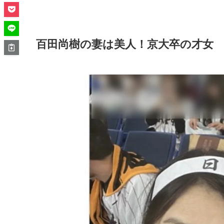
百田尚樹の妻は美人！京大卒の才女