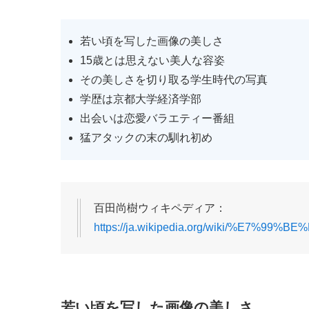
若い頃を写した画像の美しさ
15歳とは思えない美人な容姿
その美しさを切り取る学生時代の写真
学歴は京都大学経済学部
出会いは恋愛バラエティー番組
猛アタックの末の馴れ初め
百田尚樹ウィキペディア：
https://ja.wikipedia.org/wiki/%E7%
若い頃を写した画像の美しさ