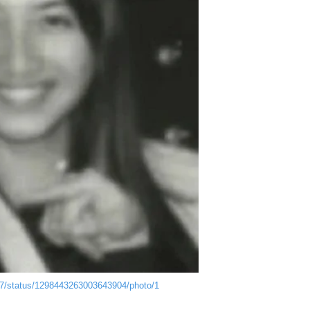
27/status/1298443263003643904/photo/1