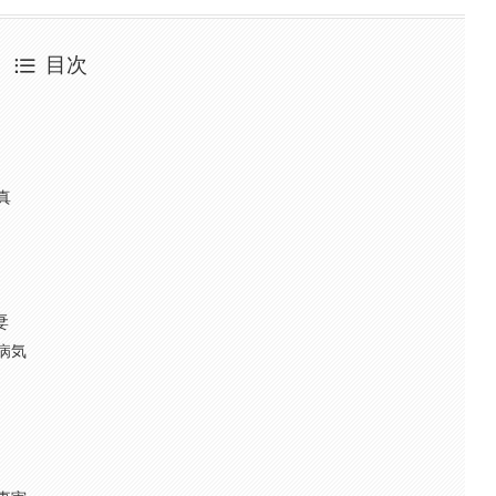
目次
真
妻
病気